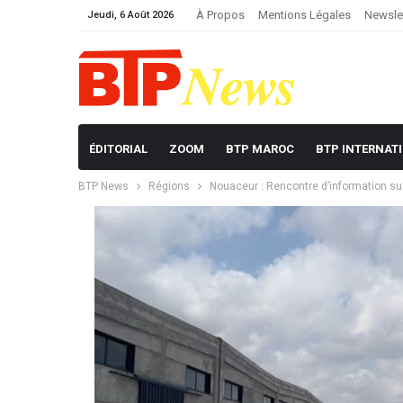
À Propos
Mentions Légales
Newsle
Jeudi, 6 Août 2026
ÉDITORIAL
ZOOM
BTP MAROC
BTP INTERNAT
BTP News
Régions
Nouaceur : Rencontre d’information sur