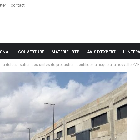
tter
Contact
IONAL
COUVERTURE
MATÉRIEL BTP
AVIS D’EXPERT
L’INTER
 la délocalisation des unités de production identifiées à risque à la nouvelle ZA