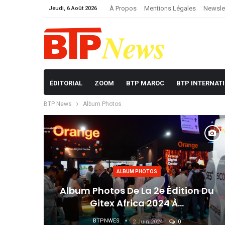
À Propos
Mentions Légales
Newsle
Jeudi, 6 Août 2026
ÉDITORIAL
ZOOM
BTP MAROC
BTP INTERNAT
BTP News
Album Photos
ALBUM PHOTOS
Album Photos De La 2e Édition Du
Gitex Africa 2024 À…
BTPNWES
2 Juin 2024
0