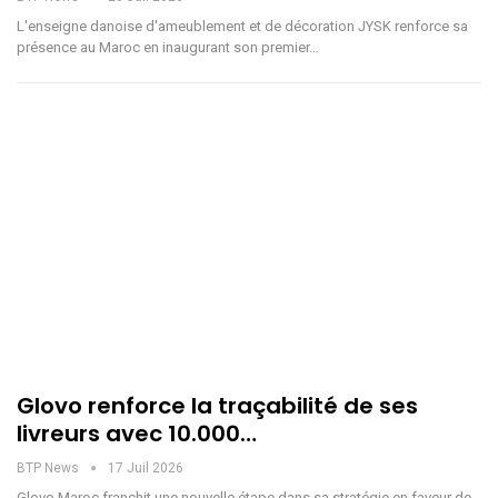
L'enseigne danoise d'ameublement et de décoration JYSK renforce sa
présence au Maroc en inaugurant son premier…
Glovo renforce la traçabilité de ses
livreurs avec 10.000…
BTP News
17 Juil 2026
Glovo Maroc franchit une nouvelle étape dans sa stratégie en faveur de