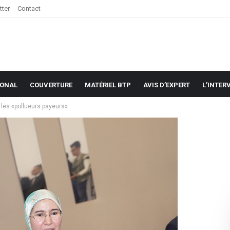
tter
Contact
IONAL
COUVERTURE
MATÉRIEL BTP
AVIS D’EXPERT
L’INTER
r les «pollueurs payeurs»