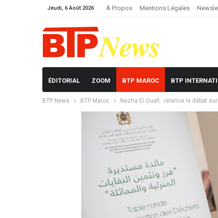
À Propos
Mentions Légales
Newsle
Jeudi, 6 Août 2026
ÉDITORIAL
ZOOM
BTP MAROC
BTP INTERNAT
BTP News
BTP Maroc
Nezha El Ouafi.. relance le débat su