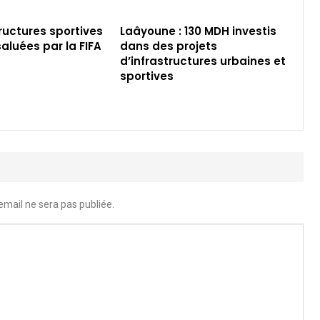
tructures sportives
Laâyoune : 130 MDH investis
aluées par la FIFA
dans des projets
d’infrastructures urbaines et
sportives
email ne sera pas publiée.