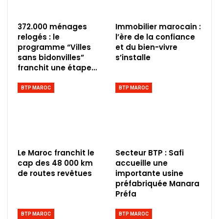
372.000 ménages
Immobilier marocain :
relogés : le
l’ère de la confiance
programme “Villes
et du bien-vivre
sans bidonvilles”
s’installe
franchit une étape…
BTP MAROC
BTP MAROC
Le Maroc franchit le
Secteur BTP : Safi
cap des 48 000 km
accueille une
de routes revêtues
importante usine
préfabriquée Manara
Préfa
BTP MAROC
BTP MAROC