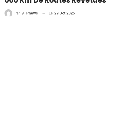
000 Km De Routes Revêtues
Le
29 Oct 2025
Par
BTPnews