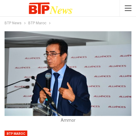
BTP News
BTP Maroc
Ammor
BTP MAROC