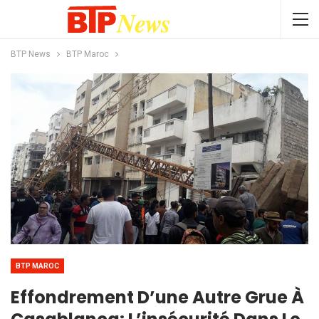
BTP News
BTP Maroc
BTP MAROC
Effondrement D’une Autre Grue À