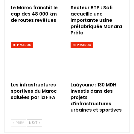
Le Maroc franchit le
Secteur BTP : Safi
cap des 48 000 km
accueille une
de routes revêtues
importante usine
préfabriquée Manara
Préfa
BTP MAROC
BTP MAROC
Les infrastructures
Laâyoune : 130 MDH
sportives du Maroc
investis dans des
saluées par la FIFA
projets
d’infrastructures
urbaines et sportives
PREV
NEXT