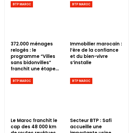
BTP MAROC
BTP MAROC
372.000 ménages
Immobilier marocain :
relogés : le
l’ère de la confiance
programme “Villes
et du bien-vivre
sans bidonvilles”
s’installe
franchit une étape…
BTP MAROC
BTP MAROC
Le Maroc franchit le
Secteur BTP : Safi
cap des 48 000 km
accueille une
de routes revêtues
importante usine