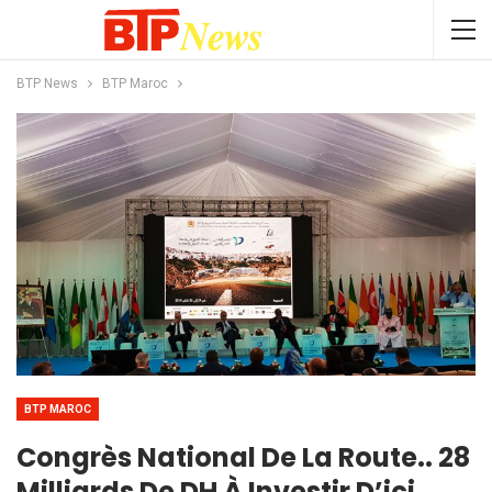
BTP News
BTP Maroc
BTP MAROC
Congrès National De La Route.. 28
Milliards De DH À Investir D’ici