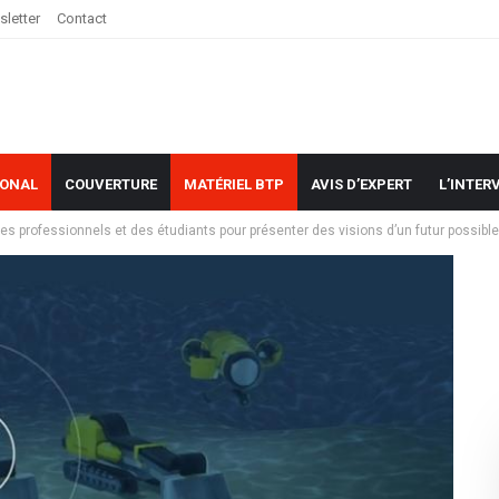
letter
Contact
IONAL
COUVERTURE
MATÉRIEL BTP
AVIS D’EXPERT
L’INTER
s professionnels et des étudiants pour présenter des visions d’un futur possible