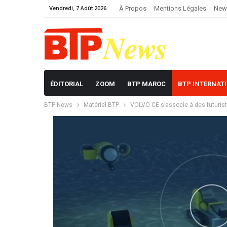
À Propos
Mentions Légales
News
Vendredi, 7 Août 2026
ÉDITORIAL
ZOOM
BTP MAROC
BTP INTERNAT
BTP News
Matériel BTP
VOLVO CE s’associe à des futuriste