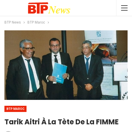
BTP News
BTP Maroc
BTP MAROC
Tarik Aitri À La Tète De La FIMME