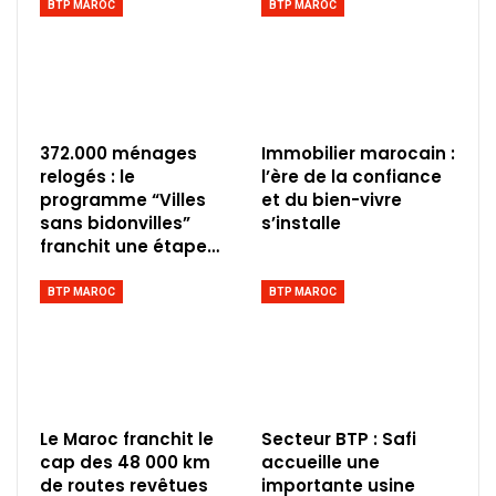
BTP MAROC
BTP MAROC
372.000 ménages
Immobilier marocain :
relogés : le
l’ère de la confiance
programme “Villes
et du bien-vivre
sans bidonvilles”
s’installe
franchit une étape…
BTP MAROC
BTP MAROC
Le Maroc franchit le
Secteur BTP : Safi
cap des 48 000 km
accueille une
de routes revêtues
importante usine