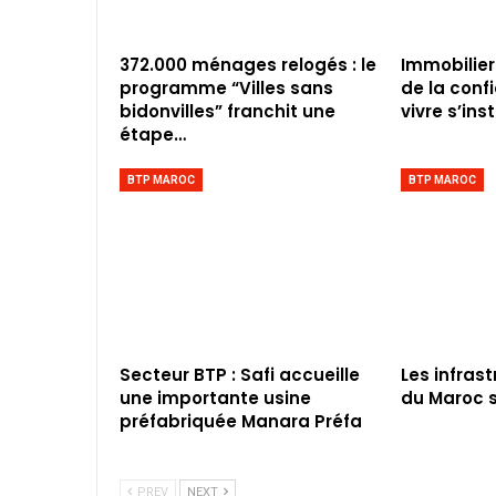
372.000 ménages relogés : le
Immobilier
programme “Villes sans
de la conf
bidonvilles” franchit une
vivre s’inst
étape…
BTP MAROC
BTP MAROC
Secteur BTP : Safi accueille
Les infras
une importante usine
du Maroc s
préfabriquée Manara Préfa
PREV
NEXT