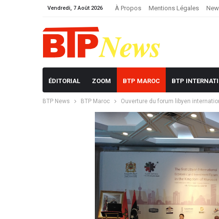
À Propos
Mentions Légales
News
Vendredi, 7 Août 2026
ÉDITORIAL
ZOOM
BTP MAROC
BTP INTERNAT
BTP News
BTP Maroc
Ouverture du forum libyen internat