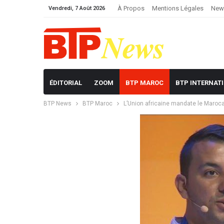
À Propos
Mentions Légales
News
Vendredi, 7 Août 2026
ÉDITORIAL
ZOOM
BTP MAROC
BTP INTERNAT
BTP News
BTP Maroc
L’Union africaine mandate le Maroc