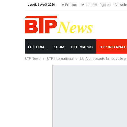
À Propos
Mentions Légales
Newsle
Jeudi, 6 Août 2026
ÉDITORIAL
ZOOM
BTP MAROC
BTP INTERNAT
BTP News
BTP International
L’UIA chapeaute la nouvelle 