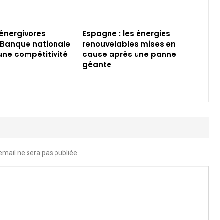
 énergivores
Espagne : les énergies
a Banque nationale
renouvelables mises en
 une compétitivité
cause après une panne
géante
email ne sera pas publiée.