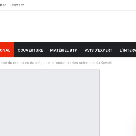
tter
Contact
IONAL
COUVERTURE
MATÉRIEL BTP
AVIS D’EXPERT
L’INTER
phase du concours du siège de la fondation des sciences du Koweït