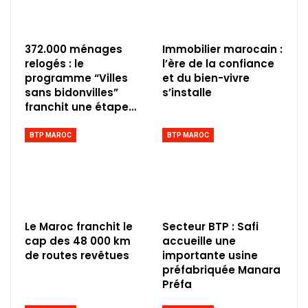
372.000 ménages
Immobilier marocain :
relogés : le
l’ère de la confiance
programme “Villes
et du bien-vivre
sans bidonvilles”
s’installe
franchit une étape…
BTP MAROC
BTP MAROC
Le Maroc franchit le
Secteur BTP : Safi
cap des 48 000 km
accueille une
de routes revêtues
importante usine
préfabriquée Manara
Préfa