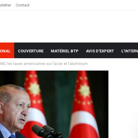
letter
Contact
IONAL
COUVERTURE
MATÉRIEL BTP
AVIS D’EXPERT
L’INTER
OMC les taxes américaines sur l’acier et l’aluminium