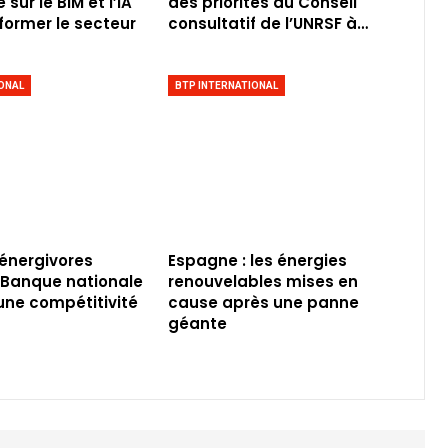
sur le BIM et l’IA
des priorités du Conseil
former le secteur
consultatif de l’UNRSF à…
ONAL
BTP INTERNATIONAL
 énergivores
Espagne : les énergies
a Banque nationale
renouvelables mises en
 une compétitivité
cause après une panne
géante