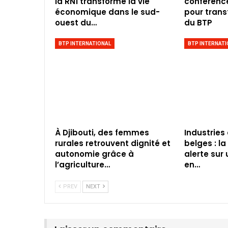
la RN1 transforme la vie
conférence 
économique dans le sud-
pour trans
ouest du…
du BTP
BTP INTERNATIONAL
BTP INTERNATI
À Djibouti, des femmes
Industries
rurales retrouvent dignité et
belges : l
autonomie grâce à
alerte sur
l’agriculture…
en…
PREV
NEXT