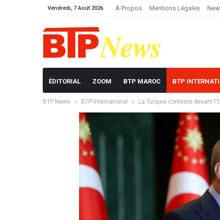
À Propos
Mentions Légales
News
Vendredi, 7 Août 2026
ÉDITORIAL
ZOOM
BTP MAROC
BTP INTERNAT
BTP News
BTP International
La Turquie conteste devant l’