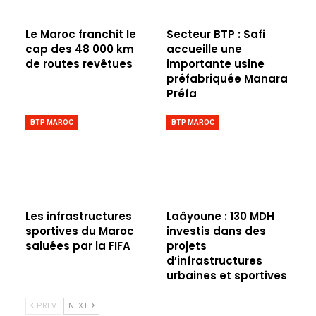
Le Maroc franchit le
Secteur BTP : Safi
cap des 48 000 km
accueille une
de routes revêtues
importante usine
préfabriquée Manara
Préfa
BTP MAROC
BTP MAROC
Les infrastructures
Laâyoune : 130 MDH
sportives du Maroc
investis dans des
saluées par la FIFA
projets
d’infrastructures
urbaines et sportives
PREV
NEXT