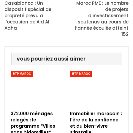
Casablanca : Un
Maroc PME : Le nombre
dispositif spécial de
de projets
propreté prévu à
d’investissement
l’occasion de Aid Al
soutenus au cours de
Adha
l’année écoulée atteint
152
vous pourriez aussi aimer
BTP MAROC
BTP MAROC
372.000 ménages
Immobilier marocain :
relogés : le
l’ère de la confiance
programme “Villes
et du bien-vivre
sans bidonvilles”
s’installe