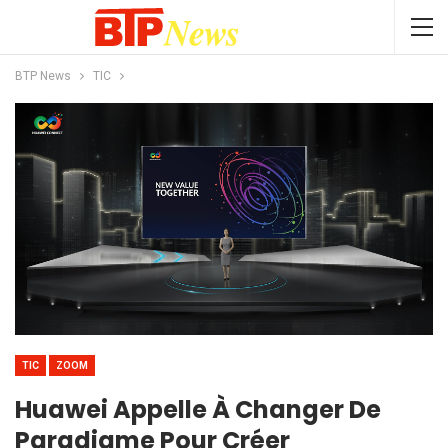
BTP News
TIC
TIC
ZOOM
Huawei Appelle À Changer De
Paradigme Pour Créer