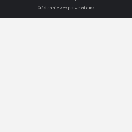
Création site web
par
website.ma