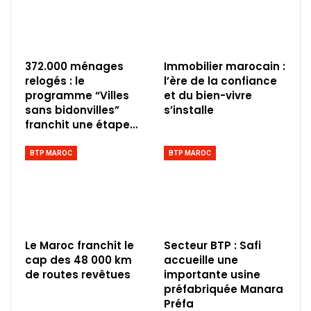
372.000 ménages
Immobilier marocain :
relogés : le
l’ère de la confiance
programme “Villes
et du bien-vivre
sans bidonvilles”
s’installe
franchit une étape…
BTP MAROC
BTP MAROC
Le Maroc franchit le
Secteur BTP : Safi
cap des 48 000 km
accueille une
de routes revêtues
importante usine
préfabriquée Manara
Préfa