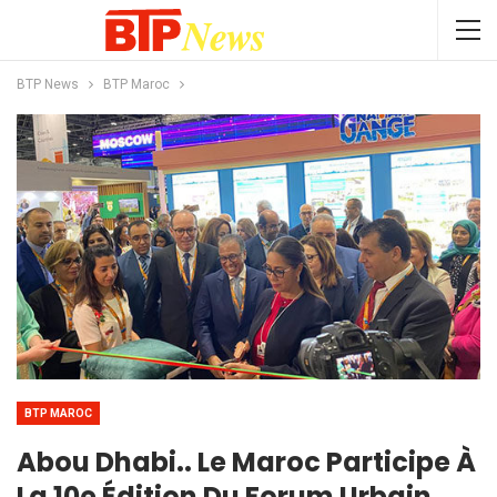
BTP News
BTP Maroc
BTP MAROC
Abou Dhabi.. Le Maroc Participe À
La 10e Édition Du Forum Urbain