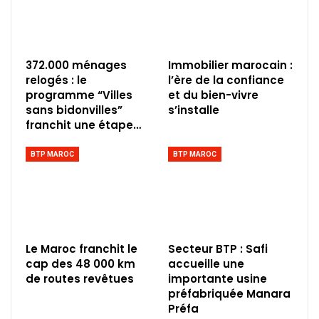
372.000 ménages
Immobilier marocain :
relogés : le
l’ère de la confiance
programme “Villes
et du bien-vivre
sans bidonvilles”
s’installe
franchit une étape…
BTP MAROC
BTP MAROC
Le Maroc franchit le
Secteur BTP : Safi
cap des 48 000 km
accueille une
de routes revêtues
importante usine
préfabriquée Manara
Préfa