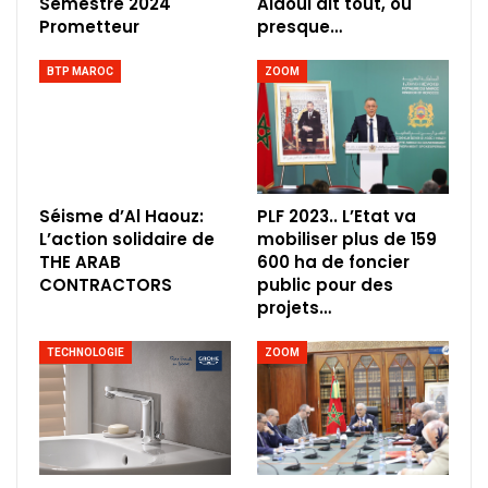
Semestre 2024
Alaoui dit tout, ou
Prometteur
presque…
BTP MAROC
ZOOM
Séisme d’Al Haouz:
PLF 2023.. L’Etat va
L’action solidaire de
mobiliser plus de 159
THE ARAB
600 ha de foncier
CONTRACTORS
public pour des
projets…
TECHNOLOGIE
ZOOM