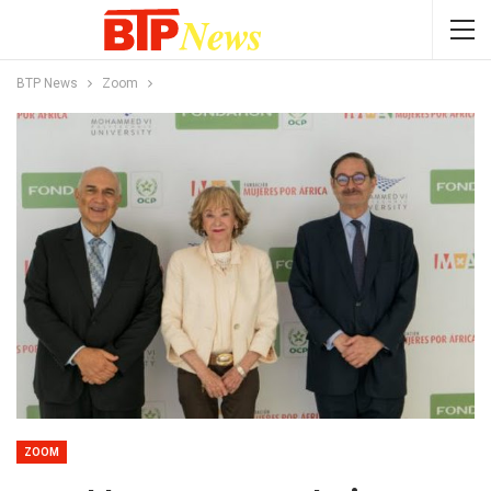
BTP News
Zoom
ZOOM