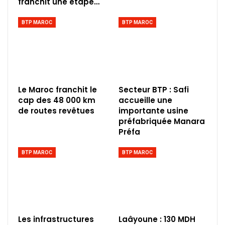
franchit une étape…
BTP MAROC
BTP MAROC
Le Maroc franchit le
Secteur BTP : Safi
cap des 48 000 km
accueille une
de routes revêtues
importante usine
préfabriquée Manara
Préfa
BTP MAROC
BTP MAROC
Les infrastructures
Laâyoune : 130 MDH