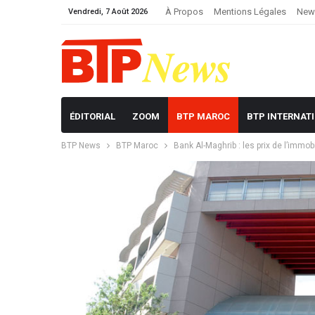
À Propos
Mentions Légales
News
Vendredi, 7 Août 2026
ÉDITORIAL
ZOOM
BTP MAROC
BTP INTERNAT
BTP News
BTP Maroc
Bank Al-Maghrib : les prix de l’immob