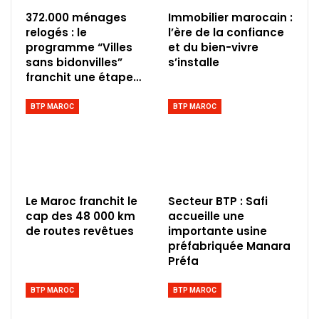
372.000 ménages
Immobilier marocain :
relogés : le
l’ère de la confiance
programme “Villes
et du bien-vivre
sans bidonvilles”
s’installe
franchit une étape…
BTP MAROC
BTP MAROC
Le Maroc franchit le
Secteur BTP : Safi
cap des 48 000 km
accueille une
de routes revêtues
importante usine
préfabriquée Manara
Préfa
BTP MAROC
BTP MAROC