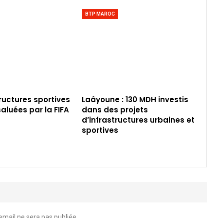
BTP MAROC
tructures sportives
Laâyoune : 130 MDH investis
aluées par la FIFA
dans des projets
d’infrastructures urbaines et
sportives
email ne sera pas publiée.