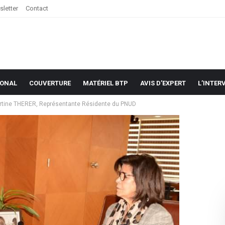
letter
Contact
IONAL
COUVERTURE
MATÉRIEL BTP
AVIS D’EXPERT
L’INTER
artine THERER, Représentante Résidente du PNUD