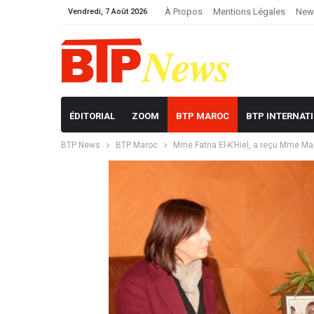
À Propos
Mentions Légales
News
Vendredi, 7 Août 2026
ÉDITORIAL
ZOOM
BTP MAROC
BTP INTERNAT
BTP News
BTP Maroc
Mme Fatna El-K’Hiel, a reçu Mme M