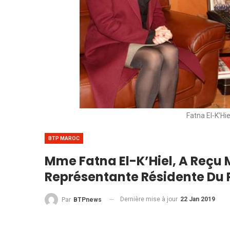
Fatna El-K’Hi
BTP MAROC
Mme Fatna El-K’Hiel, A Reçu
Représentante Résidente Du
Dernière mise à jour
22 Jan 2019
Par
BTPnews