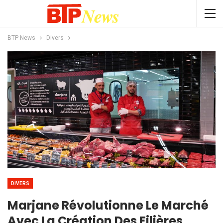
BTP News
Divers
DIVERS
Marjane Révolutionne Le Marché
Avec La Création Des Filières