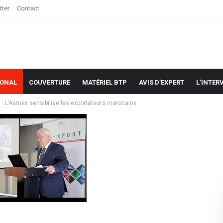
tter
Contact
IONAL
COUVERTURE
MATÉRIEL BTP
AVIS D’EXPERT
L’INTER
 : L’Asmex sensibilise les exportateurs marocains