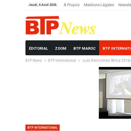
À Propos
Mentions Légales
Newsle
Jeudi, 6 Août 2026
ÉDITORIAL
ZOOM
BTP MAROC
BTP INTERNAT
BTP News
BTP International
«Les Rencontres Africa 2018»
BTP INTERNATIONAL