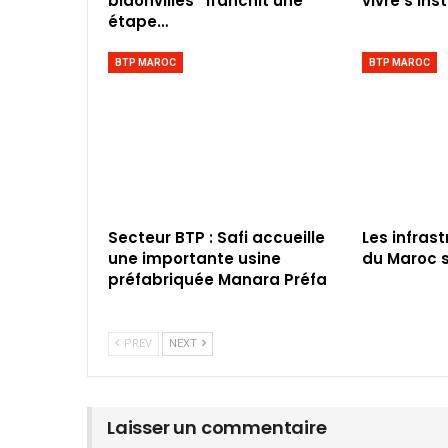
bidonvilles” franchit une
vivre s’inst
étape…
BTP MAROC
BTP MAROC
Secteur BTP : Safi accueille
Les infras
une importante usine
du Maroc s
préfabriquée Manara Préfa
PREV
NEXT
Laisser un commentaire