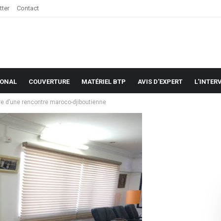
tter
Contact
IONAL
COUVERTURE
MATÉRIEL BTP
AVIS D’EXPERT
L’INTER
re d’une rencontre maroco-djiboutienne