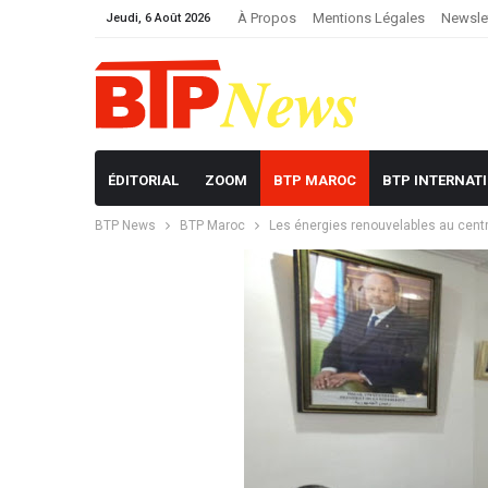
À Propos
Mentions Légales
Newsle
Jeudi, 6 Août 2026
ÉDITORIAL
ZOOM
BTP MAROC
BTP INTERNAT
BTP News
BTP Maroc
Les énergies renouvelables au cent