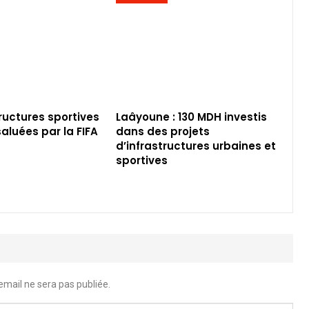
tructures sportives
Laâyoune : 130 MDH investis
aluées par la FIFA
dans des projets
d’infrastructures urbaines et
sportives
email ne sera pas publiée.