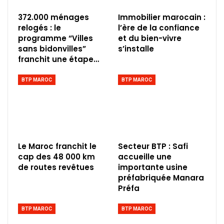
372.000 ménages
Immobilier marocain :
relogés : le
l’ère de la confiance
programme “Villes
et du bien-vivre
sans bidonvilles”
s’installe
franchit une étape…
BTP MAROC
BTP MAROC
Le Maroc franchit le
Secteur BTP : Safi
cap des 48 000 km
accueille une
de routes revêtues
importante usine
préfabriquée Manara
Préfa
BTP MAROC
BTP MAROC