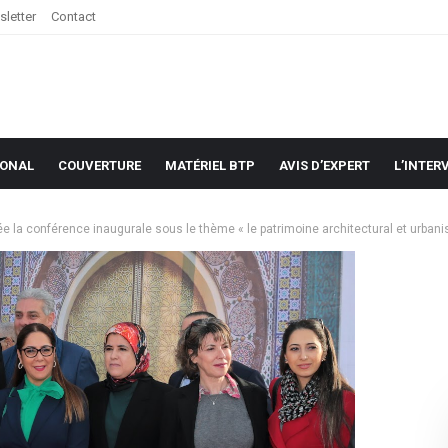
letter
Contact
IONAL
COUVERTURE
MATÉRIEL BTP
AVIS D’EXPERT
L’INTER
 conférence inaugurale sous le thème « le patrimoine architectural et urbanisti