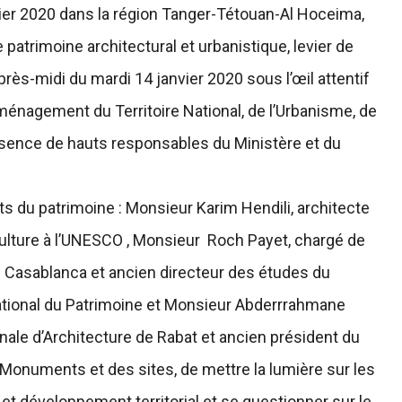
nvier 2020 dans la région Tanger-Tétouan-Al Hoceima,
patrimoine architectural et urbanistique, levier de
près-midi du mardi 14 janvier 2020 sous l’œil attentif
nagement du Territoire National, de l’Urbanisme, de
 présence de hauts responsables du Ministère et du
s du patrimoine : Monsieur Karim Hendili, architecte
ulture à l’UNESCO , Monsieur Roch Payet, chargé de
e Casablanca et ancien directeur des études du
national du Patrimoine et Monsieur Abderrrahmane
ionale d’Architecture de Rabat et ancien président du
 Monuments et des sites, de mettre la lumière sur les
 et développement territorial et se questionner sur le