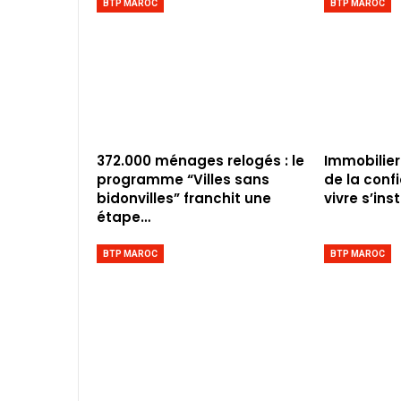
BTP MAROC
BTP MAROC
372.000 ménages relogés : le
Immobilier
programme “Villes sans
de la conf
bidonvilles” franchit une
vivre s’inst
étape…
BTP MAROC
BTP MAROC