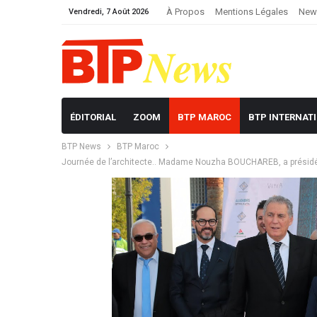
À Propos
Mentions Légales
News
Vendredi, 7 Août 2026
ÉDITORIAL
ZOOM
BTP MAROC
BTP INTERNAT
BTP News
BTP Maroc
Journée de l’architecte.. Madame Nouzha BOUCHAREB, a présidée la