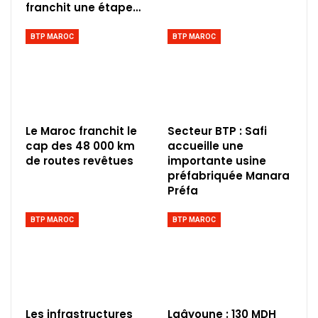
franchit une étape…
BTP MAROC
BTP MAROC
Le Maroc franchit le
Secteur BTP : Safi
cap des 48 000 km
accueille une
de routes revêtues
importante usine
préfabriquée Manara
Préfa
BTP MAROC
BTP MAROC
Les infrastructures
Laâyoune : 130 MDH