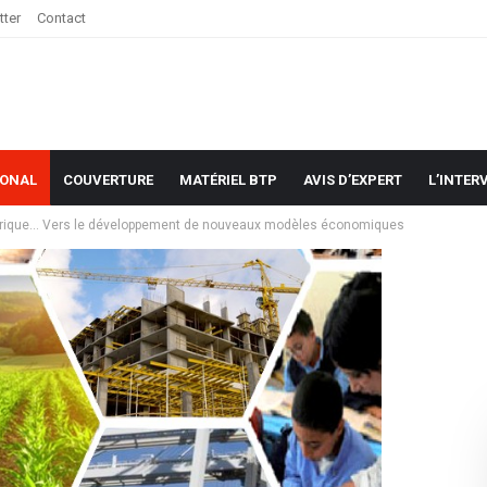
tter
Contact
IONAL
COUVERTURE
MATÉRIEL BTP
AVIS D’EXPERT
L’INTER
frique… Vers le développement de nouveaux modèles économiques