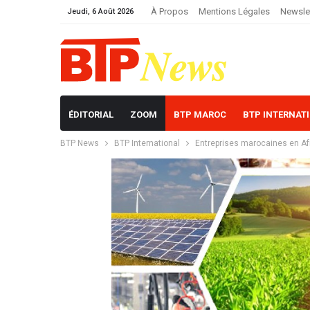
À Propos
Mentions Légales
Newsle
Jeudi, 6 Août 2026
ÉDITORIAL
ZOOM
BTP MAROC
BTP INTERNAT
BTP News
BTP International
Entreprises marocaines en A