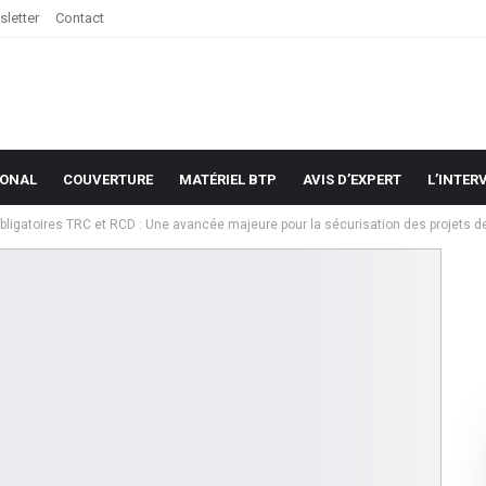
letter
Contact
IONAL
COUVERTURE
MATÉRIEL BTP
AVIS D’EXPERT
L’INTER
ligatoires TRC et RCD : Une avancée majeure pour la sécurisation des projets d