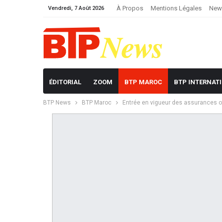
À Propos
Mentions Légales
News
Vendredi, 7 Août 2026
ÉDITORIAL
ZOOM
BTP MAROC
BTP INTERNAT
BTP News
BTP Maroc
Entrée en vigueur des assurances ob