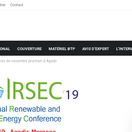
tter
Contact
IONAL
COUVERTURE
MATÉRIEL BTP
AVIS D’EXPERT
L’INTER
mois de novembre prochain à Agadir