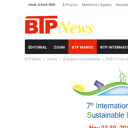
À Propos
Mentions Légales
Newsle
Jeudi, 6 Août 2026
ÉDITORIAL
ZOOM
BTP MAROC
BTP INTERNAT
BTP News
Divers
Energies renouvelables.. L’IRSEC’19 au 