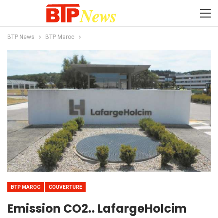
BTP News
BTP Maroc
BTP MAROC
COUVERTURE
Emission CO2.. LafargeHolcim