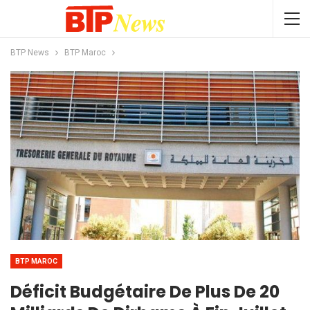
BTP News
BTP Maroc
BTP MAROC
Déficit Budgétaire De Plus De 20