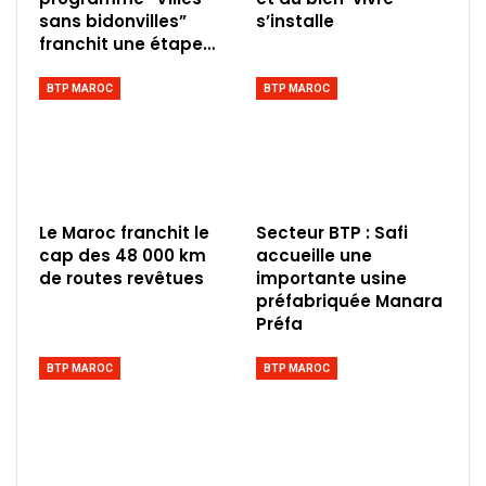
sans bidonvilles”
s’installe
franchit une étape…
BTP MAROC
BTP MAROC
Le Maroc franchit le
Secteur BTP : Safi
cap des 48 000 km
accueille une
de routes revêtues
importante usine
préfabriquée Manara
Préfa
BTP MAROC
BTP MAROC