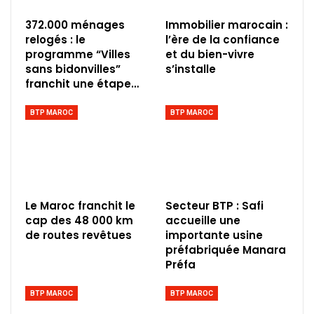
372.000 ménages
Immobilier marocain :
relogés : le
l’ère de la confiance
programme “Villes
et du bien-vivre
sans bidonvilles”
s’installe
franchit une étape…
BTP MAROC
BTP MAROC
Le Maroc franchit le
Secteur BTP : Safi
cap des 48 000 km
accueille une
de routes revêtues
importante usine
préfabriquée Manara
Préfa
BTP MAROC
BTP MAROC