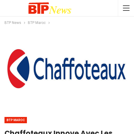
BTP News
BTP Maroc
BTP MAROC
Chaffoteaux Innove Avec Les