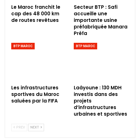
Le Maroc franchit le
Secteur BTP : Safi
cap des 48 000 km
accueille une
de routes revêtues
importante usine
préfabriquée Manara
Préfa
BTP MAROC
BTP MAROC
Les infrastructures
Laâyoune : 130 MDH
sportives du Maroc
investis dans des
saluées par la FIFA
projets
d’infrastructures
urbaines et sportives
PREV
NEXT