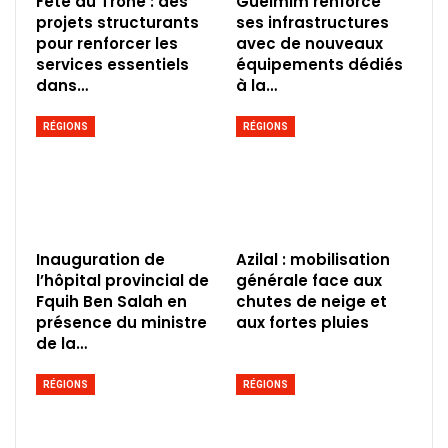
Fête du Trône : des
Guelmim renforce
projets structurants
ses infrastructures
pour renforcer les
avec de nouveaux
services essentiels
équipements dédiés
dans…
à la…
RÉGIONS
RÉGIONS
Inauguration de
Azilal : mobilisation
l’hôpital provincial de
générale face aux
Fquih Ben Salah en
chutes de neige et
présence du ministre
aux fortes pluies
de la…
RÉGIONS
RÉGIONS