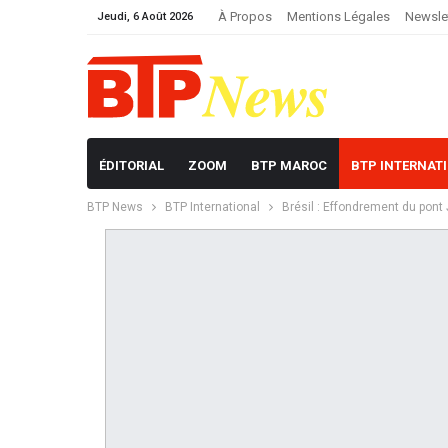
À Propos
Mentions Légales
Newsle
Jeudi, 6 Août 2026
ÉDITORIAL
ZOOM
BTP MAROC
BTP INTERNAT
BTP News
BTP International
Brésil : Effondrement du pont