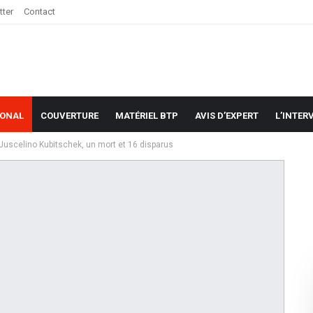
tter
Contact
IONAL
COUVERTURE
MATÉRIEL BTP
AVIS D’EXPERT
L’INTER
 Juscelino Kubitschek, un mort et 16 disparus