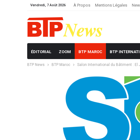
À Propos
Mentions Légales
News
Vendredi, 7 Août 2026
ÉDITORIAL
ZOOM
BTP MAROC
BTP INTERNAT
BTP News
BTP Maroc
Salon International du Bâtiment : El