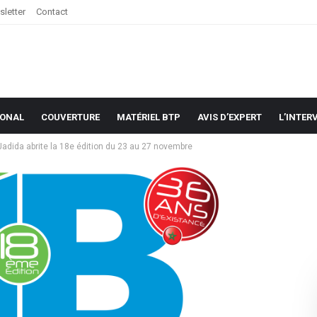
letter
Contact
IONAL
COUVERTURE
MATÉRIEL BTP
AVIS D’EXPERT
L’INTER
 Jadida abrite la 18e édition du 23 au 27 novembre