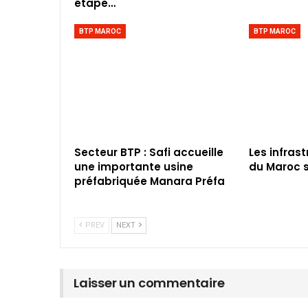
étape…
BTP MAROC
BTP MAROC
Secteur BTP : Safi accueille
Les infras
une importante usine
du Maroc s
préfabriquée Manara Préfa
PREV
NEXT
Laisser un commentaire