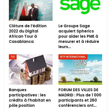
Clôture de l’édition
Le Groupe Sage
2022 du Digital
acquiert Spherics
African Tour à
pour aider les PME à
Casablanca
mesurer et à réduire
leurs…
TIC
BTP INTERNATIONAL
Banques
FORUM DES VILLES DE
participatives : les
MADRID : Plus de 1 000
crédits à l’habitat en
participants et 260
pôle position
conférenciers ont…