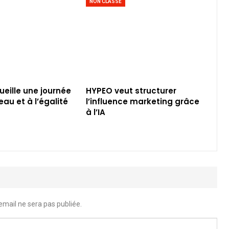
NON CLASSÉ
eille une journée
HYPEO veut structurer
eau et à l’égalité
l’influence marketing grâce
à l’IA
email ne sera pas publiée.