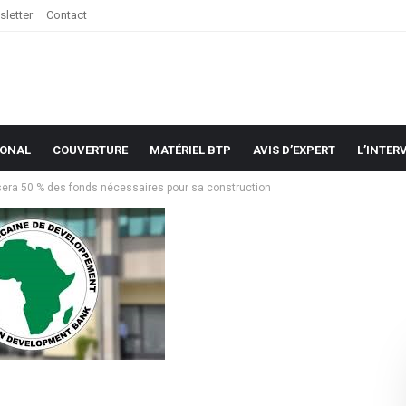
letter
Contact
IONAL
COUVERTURE
MATÉRIEL BTP
AVIS D’EXPERT
L’INTER
sera 50 % des fonds nécessaires pour sa construction