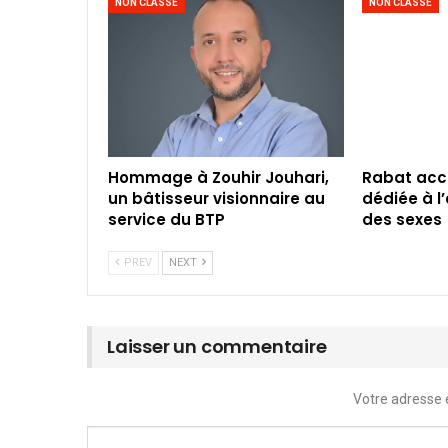
NON CLASSÉ
NON CLASSÉ
Hommage à Zouhir Jouhari,
Rabat accu
un bâtisseur visionnaire au
dédiée à l’
service du BTP
des sexes
PREV
NEXT
Laisser un commentaire
Votre adresse 