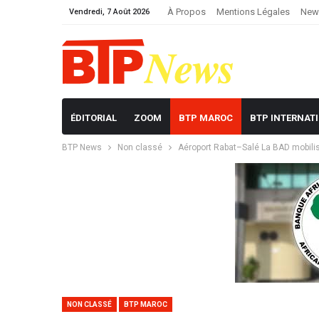
À Propos
Mentions Légales
News
Vendredi, 7 Août 2026
ÉDITORIAL
ZOOM
BTP MAROC
BTP INTERNAT
BTP News
Non classé
Aéroport Rabat–Salé La BAD mobili
NON CLASSÉ
BTP MAROC