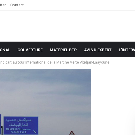
tter
Contact
IONAL
COUVERTURE
MATÉRIEL BTP
AVIS D’EXPERT
L’INTER
rend part au tour International de la Marche Verte Abidjan-Laâyoune