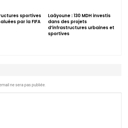
tructures sportives
Laâyoune : 130 MDH investis
aluées par la FIFA
dans des projets
d’infrastructures urbaines et
sportives
email ne sera pas publiée.