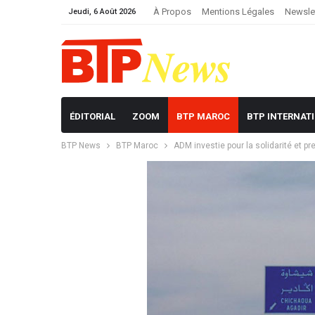
À Propos
Mentions Légales
Newsle
Jeudi, 6 Août 2026
ÉDITORIAL
ZOOM
BTP MAROC
BTP INTERNAT
BTP News
BTP Maroc
ADM investie pour la solidarité et p