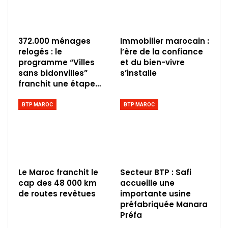
372.000 ménages
Immobilier marocain :
relogés : le
l’ère de la confiance
programme “Villes
et du bien-vivre
sans bidonvilles”
s’installe
franchit une étape…
BTP MAROC
BTP MAROC
Le Maroc franchit le
Secteur BTP : Safi
cap des 48 000 km
accueille une
de routes revêtues
importante usine
préfabriquée Manara
Préfa